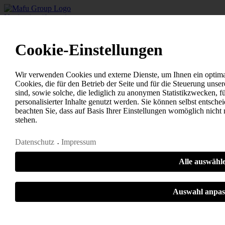
Navigation überspringen
Home
+
-
Cookie-Einstellungen
Geschäftsfelder
Automatisierung
+
-
Wir verwenden Cookies und externe Dienste, um Ihnen ein optima
Zerspanende Produktion
Cookies, die für den Betrieb der Seite und für die Steuerung un
+
-
sind, sowie solche, die lediglich zu anonymen Statistikzwecken, 
Produktentwicklung
personalisierter Inhalte genutzt werden. Sie können selbst entsch
+
-
beachten Sie, dass auf Basis Ihrer Einstellungen womöglich nicht 
Zukunftstechnologie
stehen.
+
-
+
-
Datenschutz
Impressum
Unternehmen
MAFU Network
+
-
Alle auswähl
Presse
+
-
Geschichte
Auswahl anpas
+
-
Engagement
+
-
Notwendig
Statistiken
Sonstige
Nachhaltigkeit