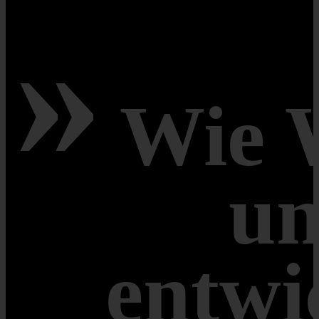
»
Google Analytics
Salesviwer
Wie 
Sonstige
Alle weiteren Arten, die nicht von anderen Kategorien umfasst sind
Drittanbieterdienste wie die Einbindung von Google-Maps zur Dar
Cookie/Service
un
Google Maps
YouTube
entwi
Auswahl speic