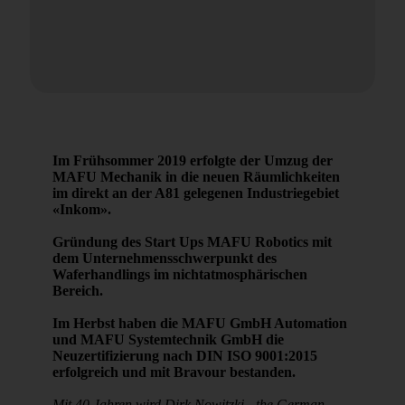
Im Frühsommer 2019 erfolgte der Umzug der
MAFU Mechanik in die neuen Räumlichkeiten
im direkt an der A81 gelegenen Industriegebiet
«Inkom».
Gründung des Start Ups MAFU Robotics mit
dem Unternehmensschwerpunkt des
Waferhandlings im nichtatmosphärischen
Bereich.
Im Herbst haben die MAFU GmbH Automation
und MAFU Systemtechnik GmbH die
Neuzertifizierung nach DIN ISO 9001:2015
erfolgreich und mit Bravour bestanden.
Mit 40 Jahren wird Dirk Nowitzki - the German